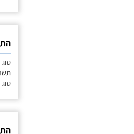
התק
סוג 
תשתי
סוג 
התק