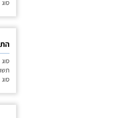
סוג 
התק
סוג 
תשתי
סוג 