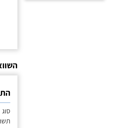
השווא
התק
סוג 
תשתי