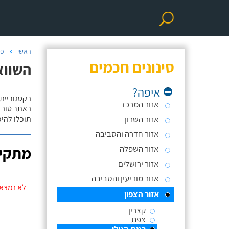
ראשי
פר
סינונים חכמים
השווא
איפה?
בקטגוריית
אזור המרכז
באתר טוב ת
אזור השרון
תוכלו להי
אזור חדרה והסביבה
אזור השפלה
מתקינ
אזור ירושלים
אזור מודיעין והסביבה
לא נמצאו
אזור הצפון
קצרין
צפת