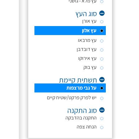
עץ מלא - גושני
סוג העץ
עץ אורן
עץ אלון
עץ מרבאו
עץ דובדבן
עץ אירוקו
עץ בוק
תשתית קיימת
על גבי מרצפות
יש לפרק פרקט/שטיח קיים
סוג התקנה
התקנה בהדבקה
הנחה צפה