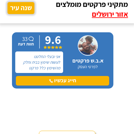
מתקיני פרקטים מומלצים
שנה עיר
אזור ירושלים
9.6
33
חוות דעת
אני ובעלי החלטנו
א.ב.ש פרקטים
לעשות שיפוץ בבית וחלק
לפרטי העסק
מהשיפוץ כלל פרקט
למינציה שיותקן מעל
הריצוף (הישן) הקיים. קנינו
חייג עכשיו
את הפרקט מחנות חיצונית
שהמליצה לנו על ארז,
שיבצע את עבודת ההתקנה.