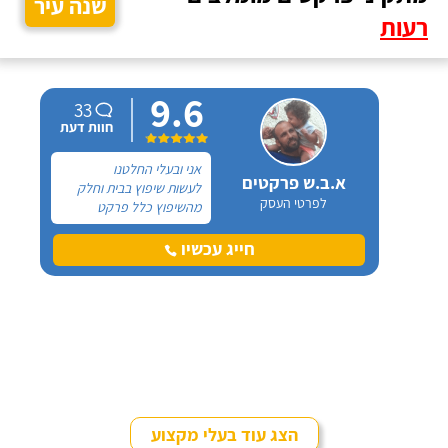
שנה עיר
רעות
9.6
33
חוות דעת
אני ובעלי החלטנו
א.ב.ש פרקטים
לעשות שיפוץ בבית וחלק
לפרטי העסק
מהשיפוץ כלל פרקט
למינציה שיותקן מעל
הריצוף (הישן) הקיים. קנינו
חייג עכשיו
את הפרקט מחנות חיצונית
שהמליצה לנו על ארז,
שיבצע את עבודת ההתקנה.
הצג עוד בעלי מקצוע