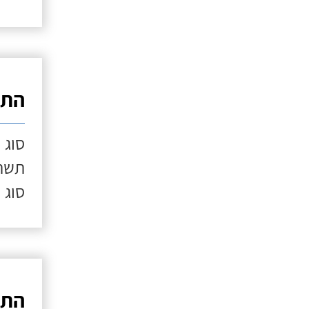
התק
סוג 
תשתי
סוג 
התק