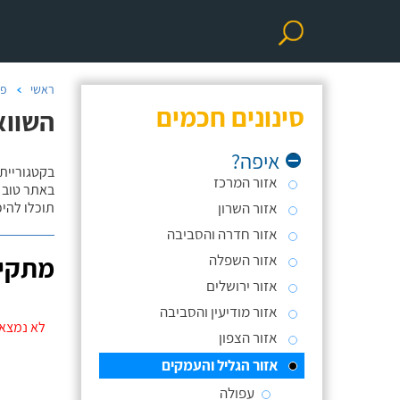
ראשי
פר
סינונים חכמים
השווא
איפה?
בקטגוריית
אזור המרכז
באתר טוב ת
אזור השרון
תוכלו להי
אזור חדרה והסביבה
אזור השפלה
מתקינ
אזור ירושלים
אזור מודיעין והסביבה
לא נמצאו
אזור הצפון
אזור הגליל והעמקים
עפולה