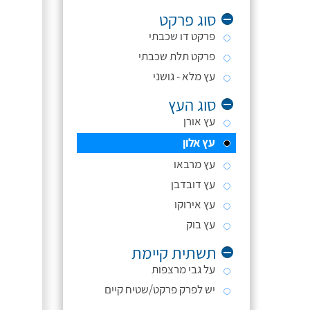
סוג פרקט
פרקט דו שכבתי
פרקט תלת שכבתי
עץ מלא - גושני
סוג העץ
עץ אורן
עץ אלון
עץ מרבאו
עץ דובדבן
עץ אירוקו
עץ בוק
תשתית קיימת
על גבי מרצפות
יש לפרק פרקט/שטיח קיים