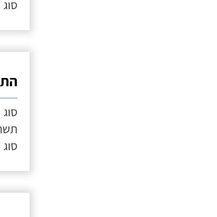
סוג 
התק
סוג 
תשתי
סוג 