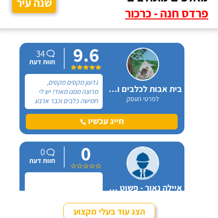
שנה עיר
פרדס חנה - כרכור
9.6
34
חוות דעת
גדעון מקסים מקסים,
בית אבות לכלבים ופנסיון חתולים
מרוצה ממנו מאוד! יש לי
לפרטי העסק
חמישה כלבים וכבר ארבע
שנים, כל פעם שיש לי
נסיעה והיעדרות מהבית,
חייג עכשיו
אני שמה אצלו את הכלבים,
הם תמיד מאושרים לראות
0
אותו ומאושרים כשהם
0
חוזרים הביתה - ממליצה
חוות דעת
בחום.
איילה נאור - פשוט מאלפת בחיפה
לפרטי העסק
הצג עוד בעלי מקצוע