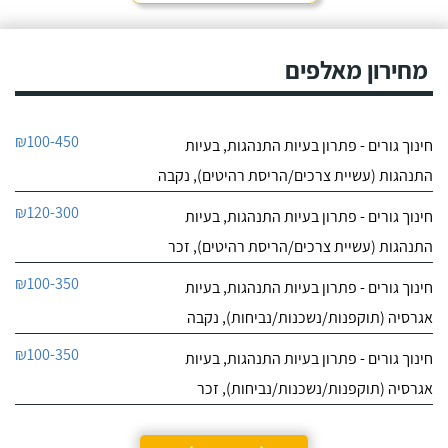
חייג עכשיו
9.4
מחירון מאלפים
7
חוות דעת
ליאור אדם מקסים,
מקום בטבע בגבעת עדה
₪100-450
חינוך גורים - פתרון בעיות התנהגות, בעיות
יש לו גישה מצויינת לכלבים,
לפרטי העסק
נעזרנו בשירותי הפנסיון שלו
התנהגות (עשיית צרכים/הריסת רהיטים), נקבה
מספר פעמים, הוא תמיד
מעניק אהבה ושירות מכל
חייג עכשיו
₪120-300
חינוך גורים - פתרון בעיות התנהגות, בעיות
הלב, בכל הפעמים ששמתי
אצל ליאור את הכלבה שלי,
התנהגות (עשיית צרכים/הריסת רהיטים), זכר
הייתי מאוד מרוצה, ליאור
הבעלים מצליח להעניק
₪100-350
חינוך גורים - פתרון בעיות התנהגות, בעיות
לכלבים שהות נעימה בזמן
שהייתם בפנסיון, ניתן
אגרסיה (תוקפנות/נשכנות/נביחות), נקבה
לראות שהכלבה עברה
₪100-350
חוויה נעימה כי היא חוזרת
חינוך גורים - פתרון בעיות התנהגות, בעיות
רגועה ושקטה - ממליצה
אגרסיה (תוקפנות/נשכנות/נביחות), זכר
בחום!