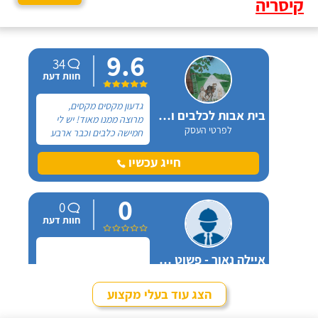
קיסריה
9.6
34
חוות דעת
גדעון מקסים מקסים,
בית אבות לכלבים ופנסיון חתולים
מרוצה ממנו מאוד! יש לי
לפרטי העסק
חמישה כלבים וכבר ארבע
שנים, כל פעם שיש לי
נסיעה והיעדרות מהבית,
חייג עכשיו
אני שמה אצלו את הכלבים,
הם תמיד מאושרים לראות
0
אותו ומאושרים כשהם
0
חוזרים הביתה - ממליצה
חוות דעת
בחום.
איילה נאור - פשוט מאלפת בחיפה
לפרטי העסק
הצג עוד בעלי מקצוע
חייג עכשיו