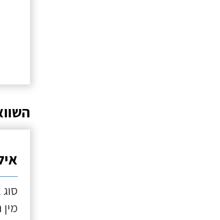
השווא
איל
סוג 
מין 