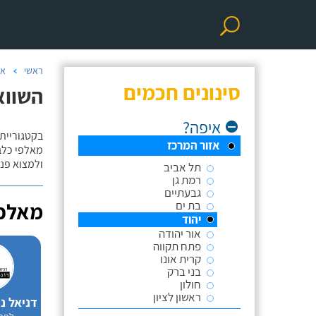
ראשי
אי
סינונים חכמים
השווא
איפה?
בקטגוריית 
אזור המרכז
מאלפי כלבי
ולמצוא פנס
תל אביב
רמת גן
גבעתיים
בת ים
מאלפי
יהוד
אור יהודה
פתח תקווה
קרית אונו
בני ברק
חולון
ראשון לציון