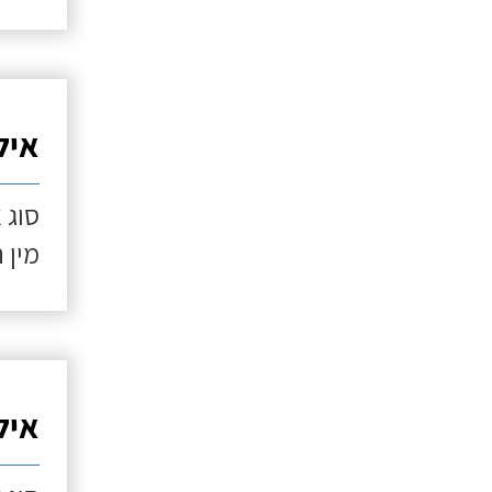
איל
סוג 
מין 
איל