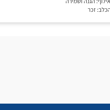
אילוף: הגנה ושמירה
הכלב: זכר