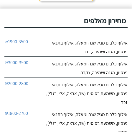
חייג עכשיו
אני שמה אצלו את הכלבים,
הם תמיד מאושרים לראות
9.6
אותו ומאושרים כשהם
מחירון מאלפים
10
חוזרים הביתה - ממליצה
חוות דעת
בחום.
היה לי כלב
יוסי סמואל מאלף הכלבים
₪1900-3500
אילוף כלבים מגיל שנה ומעלה, אילוף בתנאי
פרוע ולא מחונך. נפגשתי
לפרטי העסק
עם מספר מאלפים שטענו
פנסיון, הגנה ושמירה, זכר
שאת הכלב שלי אי אפשר
לאלף בשיעורים כי יש לו
חייג עכשיו
₪3000-3500
אילוף כלבים מגיל שנה ומעלה, אילוף בתנאי
בעיות התנהגות קשות
לפיצוח. הייתי מיואש, אבל
פנסיון, הגנה ושמירה, נקבה
החלטתי לא לוותר
כשנפגשתי עם יוסי.
₪2000-2800
אילוף כלבים מגיל שנה ומעלה, אילוף בתנאי
פנסיון, משמעת בסיסית (שב, ארצה, אלי, רגלי),
זכר
₪1800-2700
אילוף כלבים מגיל שנה ומעלה, אילוף בתנאי
פנסיון, משמעת בסיסית (שב, ארצה, אלי, רגלי),