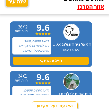
שנה עיר
אזור המרכז
9.6
36
חוות דעת
דניאל מקסים, מאוד
דניאל ניר דוגולוג אילוף כלבים
עזר לנו עם הכלבה, היינו
לפרטי העסק
מרוצים מכל הבחינות
ואנחנו ממליצים בחום. יש
לנו כלבה שהיו לה בעיות
חייג עכשיו
התנהגות שונות וזאת שהכי
הטרידה אותנו הייתה
9.6
אכילה מפח הזבל הביתי.
34
חוות דעת
גדעון מקסים מקסים,
בית אבות לכלבים ופנסיון חתולים
מרוצה ממנו מאוד! יש לי
לפרטי העסק
חמישה כלבים וכבר ארבע
שנים, כל פעם שיש לי
הצג עוד בעלי מקצוע
נסיעה והיעדרות מהבית,