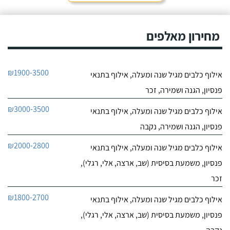
חייג עכשיו
פניתי בעקבות החלטה
במשפחה להביא כלב
0
הביתה, היא הסבירה לנו
מחירון מאלפים
0
בדיוק במה זה כרוך כדי
חוות דעת
שנהיה בטוחים שאנחנו
מוכנים לעשות את הצעד
הזה.
איילה נאור - פשוט מאלפת בחיפה
₪1900-3500
אילוף כלבים מגיל שנה ומעלה, אילוף בתנאי
לפרטי העסק
פנסיון, הגנה ושמירה, זכר
חייג עכשיו
₪3000-3500
אילוף כלבים מגיל שנה ומעלה, אילוף בתנאי
פנסיון, הגנה ושמירה, נקבה
0
0
₪2000-2800
אילוף כלבים מגיל שנה ומעלה, אילוף בתנאי
חוות דעת
פנסיון, משמעת בסיסית (שב, ארצה, אלי, רגלי),
ניצן אילוף כלבים על הכנרת
זכר
לפרטי העסק
₪1800-2700
אילוף כלבים מגיל שנה ומעלה, אילוף בתנאי
חייג עכשיו
פנסיון, משמעת בסיסית (שב, ארצה, אלי, רגלי),