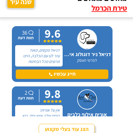
שנה עיר
טירת הכרמל
9.6
36
חוות דעת
דניאל מקסים, מאוד
דניאל ניר דוגולוג אילוף כלבים
עזר לנו עם הכלבה, היינו
לפרטי העסק
מרוצים מכל הבחינות
ואנחנו ממליצים בחום. יש
לנו כלבה שהיו לה בעיות
חייג עכשיו
התנהגות שונות וזאת שהכי
הטרידה אותנו הייתה
9.8
אכילה מפח הזבל הביתי.
2
חוות דעת
אין על אורית!
אורית אילוף כלבים
היחס שלה אישי וחם, היא
לפרטי העסק
קשובה, זמינה און-ליין לכל
שאלה ובאמת שמגיעות לה
הצג עוד בעלי מקצוע
רק מחמאות. אל אורית