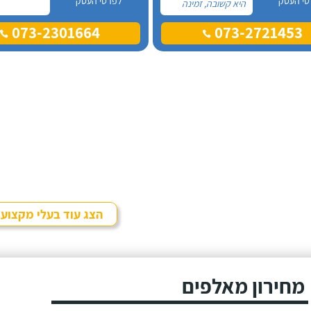
טי העסק
לפרטי העסק
היא קשובה, זמינה
און-ליין לכל שאלה
073-2301664
073-2721453
ובאמת שמגיעות לה
רק מחמאות. אל
אורית פניתי בעקבות
החלטה במשפחה
להביא כלב הביתה,
היא הסבירה לנו בדיוק
במה זה כרוך כדי
שנהיה בטוחים
שאנחנו מוכנים לעשות
את הצעד הזה.
הצג עוד בעלי מקצוע
מחירון מאלפים