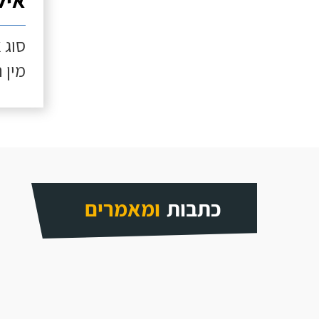
איל
סוג 
מין 
כתבות
ומאמרים