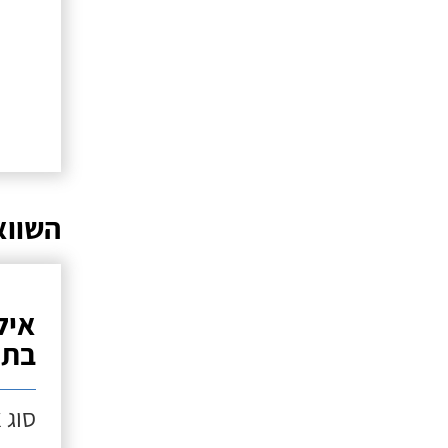
השווא
איל
בתנ
סוג 