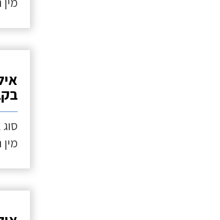
מין 
איל
בקב
סוג 
מין 