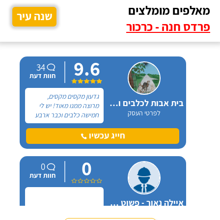
מאלפים מומלצים
שנה עיר
פרדס חנה - כרכור
9.6
34
חוות דעת
גדעון מקסים מקסים,
בית אבות לכלבים ופנסיון חתולים
מרוצה ממנו מאוד! יש לי
לפרטי העסק
חמישה כלבים וכבר ארבע
שנים, כל פעם שיש לי
נסיעה והיעדרות מהבית,
חייג עכשיו
אני שמה אצלו את הכלבים,
הם תמיד מאושרים לראות
0
אותו ומאושרים כשהם
0
חוזרים הביתה - ממליצה
חוות דעת
בחום.
איילה נאור - פשוט מאלפת בחיפה
לפרטי העסק