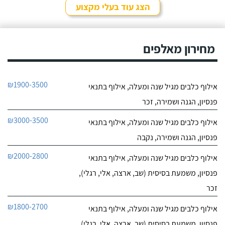
הצג עוד בעלי מקצוע
חייג עכשיו
9.4
מחירון מאלפים
7
חוות דעת
ליאור אדם מקסים,
מקום בטבע בגבעת עדה
₪1900-3500
אילוף כלבים מגיל שנה ומעלה, אילוף בתנאי
יש לו גישה מצויינת לכלבים,
לפרטי העסק
נעזרנו בשירותי הפנסיון שלו
פנסיון, הגנה ושמירה, זכר
מספר פעמים, הוא תמיד
מעניק אהבה ושירות מכל
חייג עכשיו
₪3000-3500
אילוף כלבים מגיל שנה ומעלה, אילוף בתנאי
הלב, בכל הפעמים ששמתי
אצל ליאור את הכלבה שלי,
פנסיון, הגנה ושמירה, נקבה
הייתי מאוד מרוצה, ליאור
הבעלים מצליח להעניק
₪2000-2800
אילוף כלבים מגיל שנה ומעלה, אילוף בתנאי
לכלבים שהות נעימה בזמן
שהייתם בפנסיון, ניתן
פנסיון, משמעת בסיסית (שב, ארצה, אלי, רגלי),
לראות שהכלבה עברה
זכר
חוויה נעימה כי היא חוזרת
רגועה ושקטה - ממליצה
₪1800-2700
אילוף כלבים מגיל שנה ומעלה, אילוף בתנאי
בחום!
פנסיון, משמעת בסיסית (שב, ארצה, אלי, רגלי),