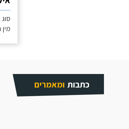
איל
סוג 
מין 
כתבות
ומאמרים