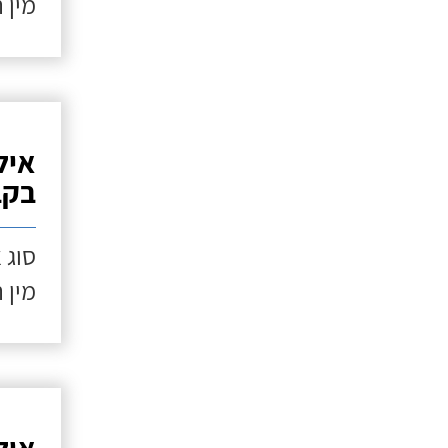
מין 
איל
בקב
סוג 
מין 