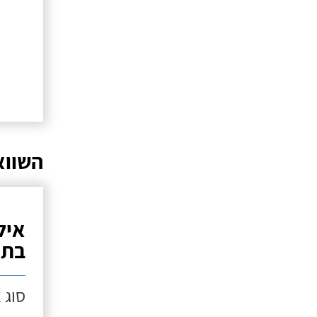
השווא
איל
בתנ
סוג 