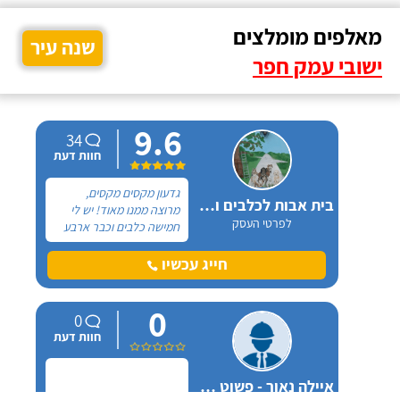
מאלפים מומלצים
שנה עיר
ישובי עמק חפר
9.6
34
חוות דעת
גדעון מקסים מקסים,
בית אבות לכלבים ופנסיון חתולים
מרוצה ממנו מאוד! יש לי
לפרטי העסק
חמישה כלבים וכבר ארבע
שנים, כל פעם שיש לי
נסיעה והיעדרות מהבית,
חייג עכשיו
אני שמה אצלו את הכלבים,
הם תמיד מאושרים לראות
0
אותו ומאושרים כשהם
0
חוזרים הביתה - ממליצה
חוות דעת
בחום.
איילה נאור - פשוט מאלפת בחיפה