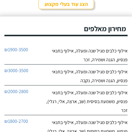
שנים, כל פעם שיש לי
הצג עוד בעלי מקצוע
נסיעה והיעדרות מהבית,
חייג עכשיו
אני שמה אצלו את הכלבים,
הם תמיד מאושרים לראות
9.6
אותו ומאושרים כשהם
מחירון מאלפים
10
חוזרים הביתה - ממליצה
חוות דעת
בחום.
היה לי כלב
יוסי סמואל מאלף הכלבים
₪1900-3500
אילוף כלבים מגיל שנה ומעלה, אילוף בתנאי
פרוע ולא מחונך. נפגשתי
לפרטי העסק
עם מספר מאלפים שטענו
פנסיון, הגנה ושמירה, זכר
שאת הכלב שלי אי אפשר
לאלף בשיעורים כי יש לו
חייג עכשיו
₪3000-3500
אילוף כלבים מגיל שנה ומעלה, אילוף בתנאי
בעיות התנהגות קשות
לפיצוח. הייתי מיואש, אבל
פנסיון, הגנה ושמירה, נקבה
החלטתי לא לוותר
כשנפגשתי עם יוסי.
₪2000-2800
אילוף כלבים מגיל שנה ומעלה, אילוף בתנאי
פנסיון, משמעת בסיסית (שב, ארצה, אלי, רגלי),
זכר
₪1800-2700
אילוף כלבים מגיל שנה ומעלה, אילוף בתנאי
פנסיון, משמעת בסיסית (שב, ארצה, אלי, רגלי),