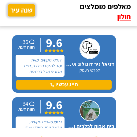
מאלפים מומלצים
שנה עיר
חולון
9.6
36
חוות דעת
דניאל מקסים, מאוד
דניאל ניר דוגולוג אילוף כלבים
עזר לנו עם הכלבה, היינו
לפרטי העסק
מרוצים מכל הבחינות
ואנחנו ממליצים בחום. יש
לנו כלבה שהיו לה בעיות
חייג עכשיו
התנהגות שונות וזאת שהכי
הטרידה אותנו הייתה
9.6
אכילה מפח הזבל הביתי.
34
חוות דעת
גדעון מקסים מקסים,
בית אבות לכלבים ופנסיון חתולים
מרוצה ממנו מאוד! יש לי
לפרטי העסק
חמישה כלבים וכבר ארבע