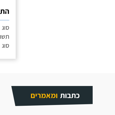
התק
סוג 
תשתי
סוג 
כתבות
ומאמרים