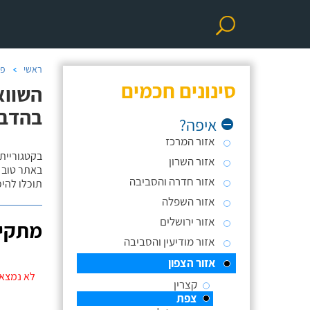
ראשי
פר
סינונים חכמים
השווא
בהדב
איפה?
אזור המרכז
בקטגוריית
אזור השרון
באתר טוב ת
אזור חדרה והסביבה
תוכלו להי
אזור השפלה
אזור ירושלים
מתקינ
אזור מודיעין והסביבה
אזור הצפון
לא נמצאו
קצרין
צפת