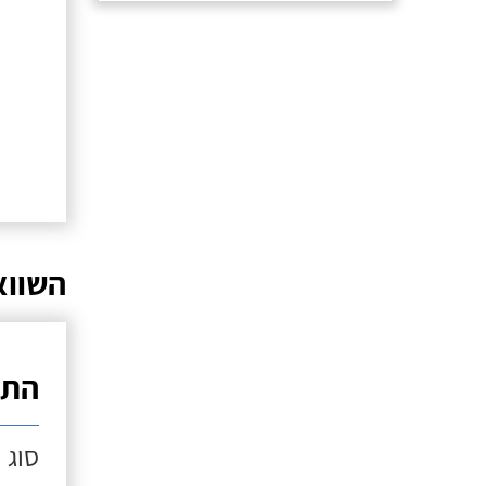
השווא
התק
סוג 