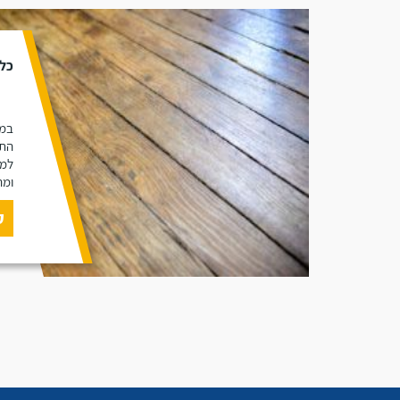
כל 
במא
התכ
למי
ומה
ק