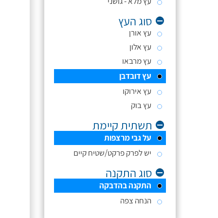
עץ מלא - גושני
סוג העץ
עץ אורן
עץ אלון
עץ מרבאו
עץ דובדבן
עץ אירוקו
עץ בוק
תשתית קיימת
על גבי מרצפות
יש לפרק פרקט/שטיח קיים
סוג התקנה
התקנה בהדבקה
הנחה צפה