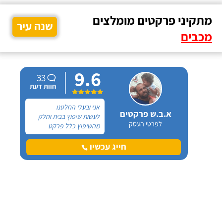
מתקיני פרקטים מומלצים
שנה עיר
מכבים
9.6
33
חוות דעת
אני ובעלי החלטנו
א.ב.ש פרקטים
לעשות שיפוץ בבית וחלק
לפרטי העסק
מהשיפוץ כלל פרקט
למינציה שיותקן מעל
הריצוף (הישן) הקיים. קנינו
חייג עכשיו
את הפרקט מחנות חיצונית
שהמליצה לנו על ארז,
שיבצע את עבודת ההתקנה.