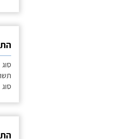
התק
סוג 
תשתי
סוג 
התק