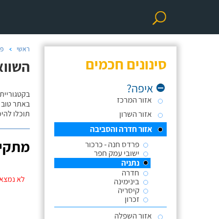
ראשי
פר
סינונים חכמים
השווא
איפה?
בקטגוריית
אזור המרכז
באתר טוב ת
אזור השרון
תוכלו להי
אזור חדרה והסביבה
מתקינ
פרדס חנה - כרכור
ישובי עמק חפר
נתניה
חדרה
לא נמצאו
בינימינה
קיסריה
זכרון
אזור השפלה