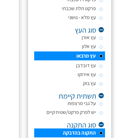
פרקט תלת שכבתי
עץ מלא - גושני
סוג העץ
עץ אורן
עץ אלון
עץ מרבאו
עץ דובדבן
עץ אירוקו
עץ בוק
תשתית קיימת
על גבי מרצפות
יש לפרק פרקט/שטיח קיים
סוג התקנה
התקנה בהדבקה