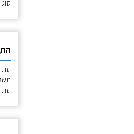
סוג 
התק
סוג 
תשתי
סוג 