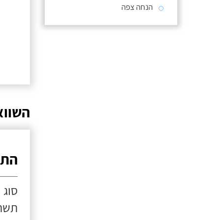
הנחה צפה
השווא
התק
סוג 
תשתי