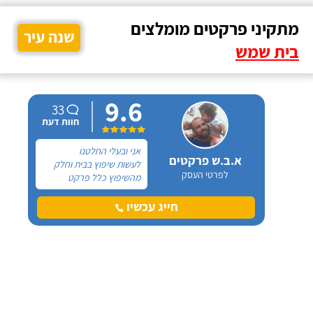
מתקיני פרקטים מומלצים
שנה עיר
בית שמש
9.6
33
חוות דעת
אני ובעלי החלטנו
א.ב.ש פרקטים
לעשות שיפוץ בבית וחלק
לפרטי העסק
מהשיפוץ כלל פרקט
למינציה שיותקן מעל
הריצוף (הישן) הקיים. קנינו
חייג עכשיו
את הפרקט מחנות חיצונית
שהמליצה לנו על ארז,
שיבצע את עבודת ההתקנה.