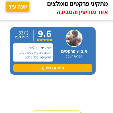
מתקיני פרקטים מומלצים
שנה עיר
אזור מודיעין והסביבה
9.6
33
חוות דעת
אני ובעלי החלטנו
א.ב.ש פרקטים
לעשות שיפוץ בבית וחלק
לפרטי העסק
מהשיפוץ כלל פרקט
למינציה שיותקן מעל
הריצוף (הישן) הקיים. קנינו
חייג עכשיו
את הפרקט מחנות חיצונית
שהמליצה לנו על ארז,
שיבצע את עבודת ההתקנה.