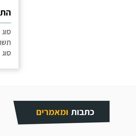
התק
סוג 
תשתי
סוג 
כתבות
ומאמרים