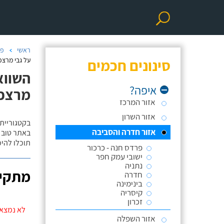
ראשי
פר
סינונים חכמים
על גבי מרצפ
השווא
איפה?
מרצפ
אזור המרכז
אזור השרון
בקטגוריית
אזור חדרה והסביבה
באתר טוב ת
תוכלו להי
פרדס חנה - כרכור
ישובי עמק חפר
נתניה
מתקינ
חדרה
בינימינה
קיסריה
זכרון
לא נמצאו
אזור השפלה