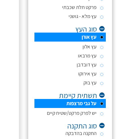
פרקט תלת שכבתי
עץ מלא - גושני
סוג העץ
עץ אורן
עץ אלון
עץ מרבאו
עץ דובדבן
עץ אירוקו
עץ בוק
תשתית קיימת
על גבי מרצפות
יש לפרק פרקט/שטיח קיים
סוג התקנה
התקנה בהדבקה