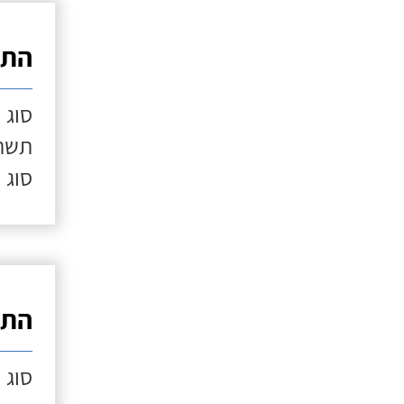
התק
סוג 
תשתי
סוג 
התק
סוג 