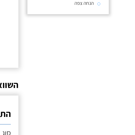
הנחה צפה
השווא
התק
סוג 