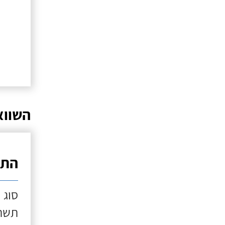
השווא
התק
סוג 
תשתי