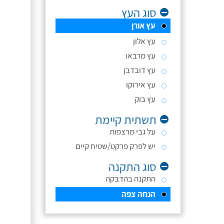
סוג העץ
עץ אורן
עץ אלון
עץ מרבאו
עץ דובדבן
עץ אירוקו
עץ בוק
תשתית קיימת
על גבי מרצפות
יש לפרק פרקט/שטיח קיים
סוג התקנה
התקנה בהדבקה
הנחה צפה