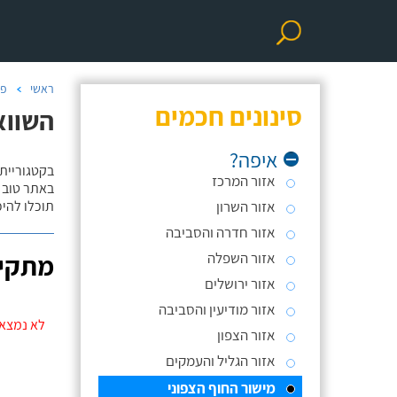
ראשי
פר
סינונים חכמים
השווא
איפה?
בקטגוריית
אזור המרכז
באתר טוב ת
אזור השרון
תוכלו להי
אזור חדרה והסביבה
אזור השפלה
מתקינ
אזור ירושלים
אזור מודיעין והסביבה
לא נמצאו
אזור הצפון
אזור הגליל והעמקים
מישור החוף הצפוני