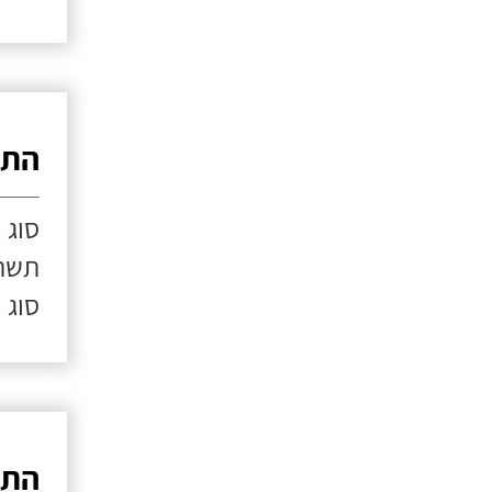
התק
סוג 
תשתי
סוג 
התק