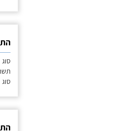
התק
סוג 
תשתי
סוג 
התק