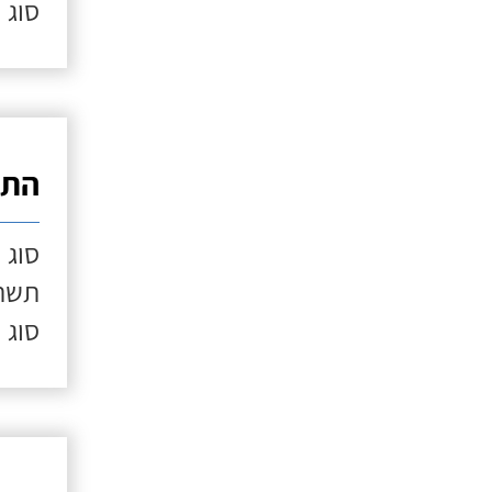
סוג 
התק
סוג 
תשתי
סוג 