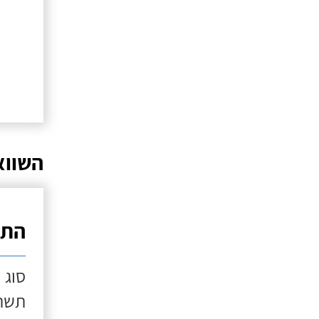
השווא
התק
סוג 
תשתי