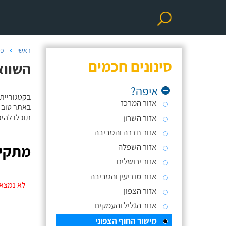
ראשי
פר
סינונים חכמים
השווא
איפה?
בקטגוריית
אזור המרכז
באתר טוב ת
אזור השרון
תוכלו להי
אזור חדרה והסביבה
אזור השפלה
מתקינ
אזור ירושלים
אזור מודיעין והסביבה
לא נמצאו
אזור הצפון
אזור הגליל והעמקים
מישור החוף הצפוני