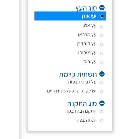
סוג העץ
עץ אורן
עץ אלון
עץ מרבאו
עץ דובדבן
עץ אירוקו
עץ בוק
תשתית קיימת
על גבי מרצפות
יש לפרק פרקט/שטיח קיים
סוג התקנה
התקנה בהדבקה
הנחה צפה