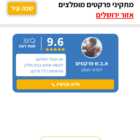
מתקיני פרקטים מומלצים
שנה עיר
אזור ירושלים
9.6
33
חוות דעת
אני ובעלי החלטנו
א.ב.ש פרקטים
לעשות שיפוץ בבית וחלק
לפרטי העסק
מהשיפוץ כלל פרקט
למינציה שיותקן מעל
הריצוף (הישן) הקיים. קנינו
חייג עכשיו
את הפרקט מחנות חיצונית
שהמליצה לנו על ארז,
שיבצע את עבודת ההתקנה.