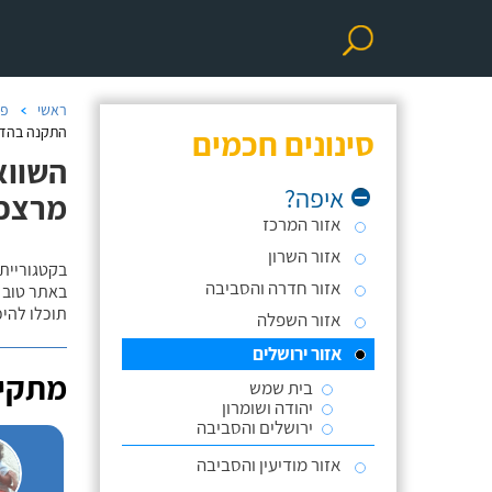
ראשי
פר
סינונים חכמים
התקנה בהדב
השווא
איפה?
מרצפו
אזור המרכז
אזור השרון
בקטגוריית
אזור חדרה והסביבה
באתר טוב ת
תוכלו להי
אזור השפלה
אזור ירושלים
מתקינ
בית שמש
יהודה ושומרון
ירושלים והסביבה
אזור מודיעין והסביבה