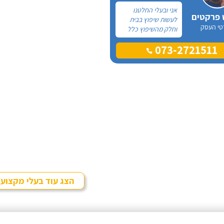
אני ובעלי החלטנו
 פרקטים
לעשות שיפוץ בבית
טי העסק
וחלק מהשיפוץ כלל
פרקט למינציה שיותקן
073-2721511
מעל הריצוף (הישן)
הקיים. קנינו את
הפרקט מחנות
חיצונית שהמליצה לנו
על ארז, שיבצע את
עבודת ההתקנה.
הצג עוד בעלי מקצוע