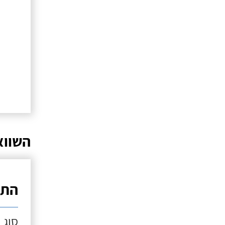
השווא
התק
סוג 