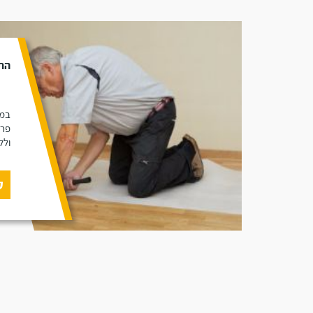
הת
במא
פרק
ולל
ק