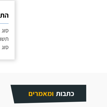
התק
סוג 
תשתי
סוג 
כתבות
ומאמרים