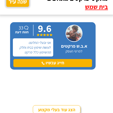
שנה עיר
בית שמש
9.6
33
חוות דעת
אני ובעלי החלטנו
א.ב.ש פרקטים
לעשות שיפוץ בבית וחלק
לפרטי העסק
מהשיפוץ כלל פרקט
למינציה שיותקן מעל
הריצוף (הישן) הקיים. קנינו
חייג עכשיו
את הפרקט מחנות חיצונית
שהמליצה לנו על ארז,
שיבצע את עבודת ההתקנה.
הצג עוד בעלי מקצוע