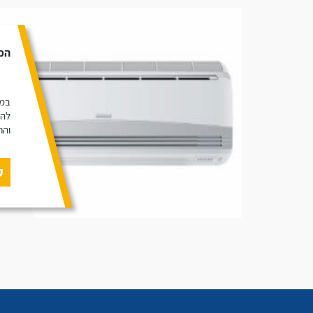
הכי
במא
להת
והח
ק