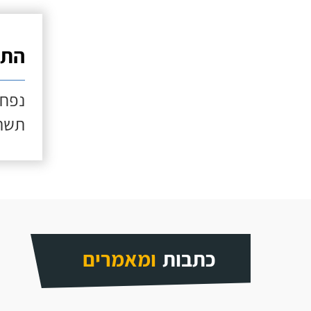
התק
נפח מנו
תשתי
כתבות
ומאמרים