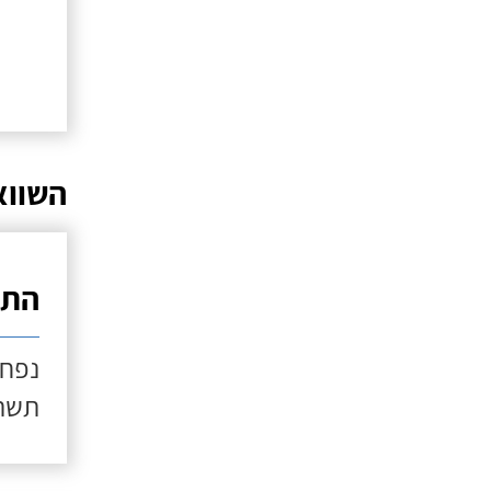
השווא
התק
נפח מנו
תשתי