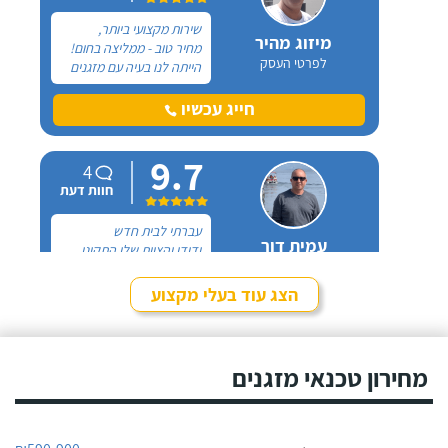
שירות מקצועי ביותר,
מיזוג מהיר
מחיר טוב - ממליצה בחום!
לפרטי העסק
הייתה לנו בעיה עם מזגנים
שהפסיקו לעבוד. שוחחתי
עם אוריאל בטלפון, הוא
חייג עכשיו
היה היחיד שהיה נשמע
אמין והזמנתי אותו שיגיע
9.7
לראות במה מדובר.
4
חוות דעת
עברתי לבית חדש
עמית דור
ודודו והצוות שלו התקינו
לפרטי העסק
עבורי את המזגן והם היו
מאוד מקצועיים ומיומנים,
הצג עוד בעלי מקצוע
את דודו אני מכירה כבר 14
חייג עכשיו
שנים כי הוא אחראי באופן
קבוע על תפעול המזגנים
9.4
במקום העבודה שלי.
מחירון טכנאי מזגנים
2
חוות דעת
יורי ביצע אצלי
יורי מזגנים ומקררים