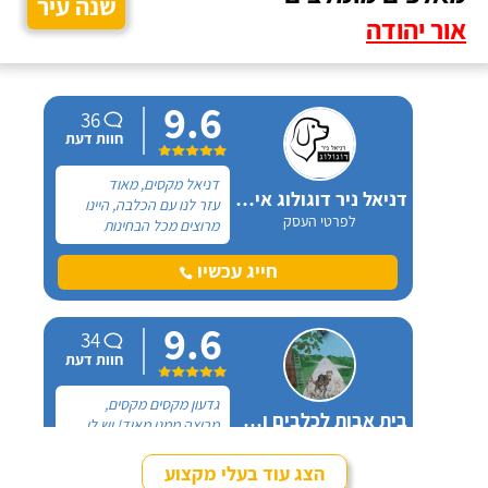
שנה עיר
אור יהודה
9.6
36
חוות דעת
דניאל מקסים, מאוד
דניאל ניר דוגולוג אילוף כלבים
עזר לנו עם הכלבה, היינו
לפרטי העסק
מרוצים מכל הבחינות
ואנחנו ממליצים בחום. יש
לנו כלבה שהיו לה בעיות
חייג עכשיו
התנהגות שונות וזאת שהכי
הטרידה אותנו הייתה
9.6
אכילה מפח הזבל הביתי.
34
חוות דעת
גדעון מקסים מקסים,
בית אבות לכלבים ופנסיון חתולים
מרוצה ממנו מאוד! יש לי
לפרטי העסק
חמישה כלבים וכבר ארבע
שנים, כל פעם שיש לי
הצג עוד בעלי מקצוע
נסיעה והיעדרות מהבית,