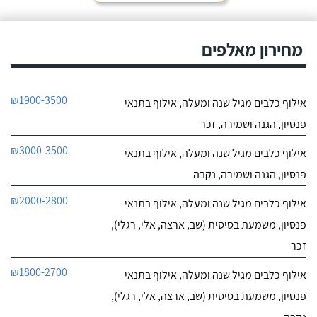
חייג עכשיו
אני שמה אצלו את הכלבים,
הם תמיד מאושרים לראות
9.6
אותו ומאושרים כשהם
מחירון מאלפים
10
חוזרים הביתה - ממליצה
חוות דעת
בחום.
היה לי כלב
יוסי סמואל מאלף הכלבים
₪1900-3500
אילוף כלבים מגיל שנה ומעלה, אילוף בתנאי
פרוע ולא מחונך. נפגשתי
לפרטי העסק
עם מספר מאלפים שטענו
פנסיון, הגנה ושמירה, זכר
שאת הכלב שלי אי אפשר
לאלף בשיעורים כי יש לו
חייג עכשיו
₪3000-3500
אילוף כלבים מגיל שנה ומעלה, אילוף בתנאי
בעיות התנהגות קשות
לפיצוח. הייתי מיואש, אבל
פנסיון, הגנה ושמירה, נקבה
החלטתי לא לוותר
כשנפגשתי עם יוסי.
₪2000-2800
אילוף כלבים מגיל שנה ומעלה, אילוף בתנאי
פנסיון, משמעת בסיסית (שב, ארצה, אלי, רגלי),
זכר
₪1800-2700
אילוף כלבים מגיל שנה ומעלה, אילוף בתנאי
פנסיון, משמעת בסיסית (שב, ארצה, אלי, רגלי),