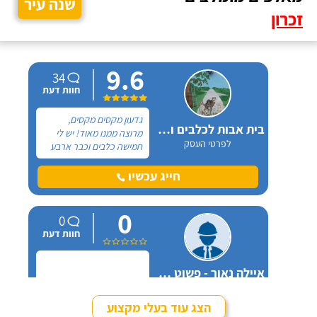
שנה עיר
זכרון
9.6
34
חוות דעת
גדעון מקסים מקסים,
בית אבות לכלבים ופנסיון חתולים
מרוצה ממנו מאוד! יש לי
לפרטי העסק
חמישה כלבים וכבר ארבע
שנים, כל פעם שיש לי
נסיעה והיעדרות מהבית,
חייג עכשיו
אני שמה אצלו את הכלבים,
הם תמיד מאושרים לראות
0
אותו ומאושרים כשהם
0
חוזרים הביתה - ממליצה
חוות דעת
בחום.
איילה נאור - פשוט מאלפת בחיפה
לפרטי העסק
הצג עוד בעלי מקצוע