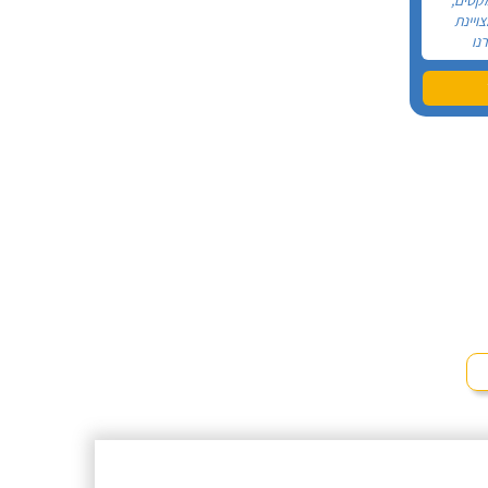
צויינת
נו
יון שלו
, הוא
 אהבה
הלב, בכל
תי אצל
לבה שלי,
רוצה,
ם מצליח
ים שהות
שהייתם
ן לראות
ה חוויה
 חוזרת
 -
!