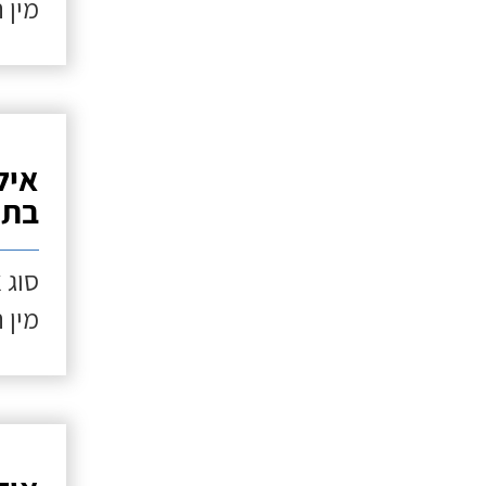
מין 
איל
בתנ
סוג 
מין 