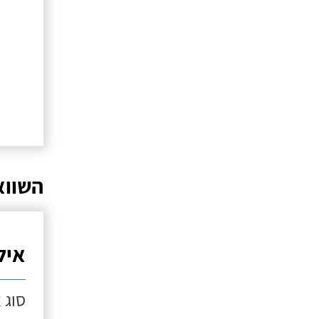
השווא
איל
סוג 