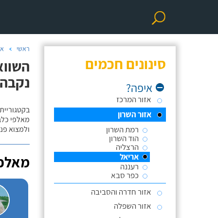
ראשי
אי
סינונים חכמים
השווא
נקבה
איפה?
אזור המרכז
בקטגוריית 
אזור השרון
מאלפי כלבי
רמת השרון
ולמצוא פנס
הוד השרון
הרצליה
אריאל
מאלפי
רעננה
כפר סבא
אזור חדרה והסביבה
אזור השפלה