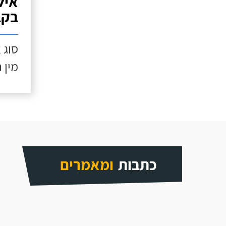
איל
בקב
סוג 
מין 
כתבות
ומאמרים