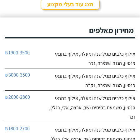
שנים, כל פעם שיש לי
הצג עוד בעלי מקצוע
נסיעה והיעדרות מהבית,
חייג עכשיו
אני שמה אצלו את הכלבים,
הם תמיד מאושרים לראות
9.6
אותו ומאושרים כשהם
מחירון מאלפים
10
חוזרים הביתה - ממליצה
חוות דעת
בחום.
היה לי כלב
יוסי סמואל מאלף הכלבים
₪1900-3500
אילוף כלבים מגיל שנה ומעלה, אילוף בתנאי
פרוע ולא מחונך. נפגשתי
לפרטי העסק
עם מספר מאלפים שטענו
פנסיון, הגנה ושמירה, זכר
שאת הכלב שלי אי אפשר
לאלף בשיעורים כי יש לו
חייג עכשיו
₪3000-3500
אילוף כלבים מגיל שנה ומעלה, אילוף בתנאי
בעיות התנהגות קשות
לפיצוח. הייתי מיואש, אבל
פנסיון, הגנה ושמירה, נקבה
החלטתי לא לוותר
כשנפגשתי עם יוסי.
₪2000-2800
אילוף כלבים מגיל שנה ומעלה, אילוף בתנאי
פנסיון, משמעת בסיסית (שב, ארצה, אלי, רגלי),
זכר
₪1800-2700
אילוף כלבים מגיל שנה ומעלה, אילוף בתנאי
פנסיון, משמעת בסיסית (שב, ארצה, אלי, רגלי),