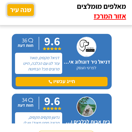
מאלפים מומלצים
שנה עיר
אזור המרכז
9.6
36
חוות דעת
דניאל מקסים, מאוד
דניאל ניר דוגולוג אילוף כלבים
עזר לנו עם הכלבה, היינו
לפרטי העסק
מרוצים מכל הבחינות
ואנחנו ממליצים בחום. יש
לנו כלבה שהיו לה בעיות
חייג עכשיו
התנהגות שונות וזאת שהכי
הטרידה אותנו הייתה
9.6
אכילה מפח הזבל הביתי.
34
חוות דעת
גדעון מקסים מקסים,
בית אבות לכלבים ופנסיון חתולים
מרוצה ממנו מאוד! יש לי
לפרטי העסק
חמישה כלבים וכבר ארבע