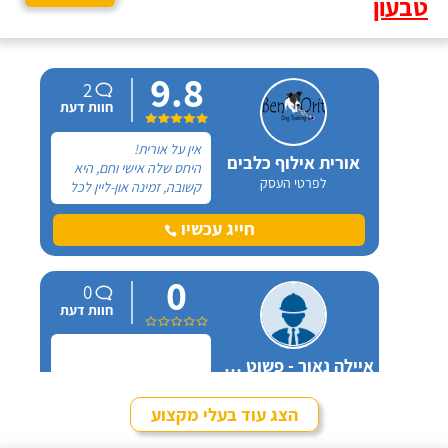
טבעון
9.8
2
חוות דעת
אין על אורית!
אורית אילוף כלבים
היחס שלה אישי וחם, היא
לפרטי העסק
קשובה, זמינה און-ליין לכל
שאלה ובאמת שמגיעות לה
רק מחמאות. אל אורית
חייג עכשיו
פניתי בעקבות החלטה
במשפחה להביא כלב
0
הביתה, היא הסבירה לנו
0
בדיוק במה זה כרוך כדי
חוות דעת
שנהיה בטוחים שאנחנו
מוכנים לעשות את הצעד
הזה.
איילה נאור - פשוט מאלפת בחיפה
לפרטי העסק
הצג עוד בעלי מקצוע
חייג עכשיו