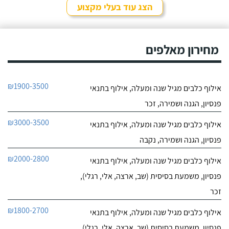
הצג עוד בעלי מקצוע
חייג עכשיו
9.4
מחירון מאלפים
7
חוות דעת
ליאור אדם מקסים,
מקום בטבע בגבעת עדה
₪1900-3500
אילוף כלבים מגיל שנה ומעלה, אילוף בתנאי
יש לו גישה מצויינת לכלבים,
לפרטי העסק
נעזרנו בשירותי הפנסיון שלו
פנסיון, הגנה ושמירה, זכר
מספר פעמים, הוא תמיד
מעניק אהבה ושירות מכל
חייג עכשיו
₪3000-3500
אילוף כלבים מגיל שנה ומעלה, אילוף בתנאי
הלב, בכל הפעמים ששמתי
אצל ליאור את הכלבה שלי,
פנסיון, הגנה ושמירה, נקבה
הייתי מאוד מרוצה, ליאור
הבעלים מצליח להעניק
₪2000-2800
אילוף כלבים מגיל שנה ומעלה, אילוף בתנאי
לכלבים שהות נעימה בזמן
שהייתם בפנסיון, ניתן
פנסיון, משמעת בסיסית (שב, ארצה, אלי, רגלי),
לראות שהכלבה עברה
זכר
חוויה נעימה כי היא חוזרת
רגועה ושקטה - ממליצה
₪1800-2700
אילוף כלבים מגיל שנה ומעלה, אילוף בתנאי
בחום!
פנסיון, משמעת בסיסית (שב, ארצה, אלי, רגלי),