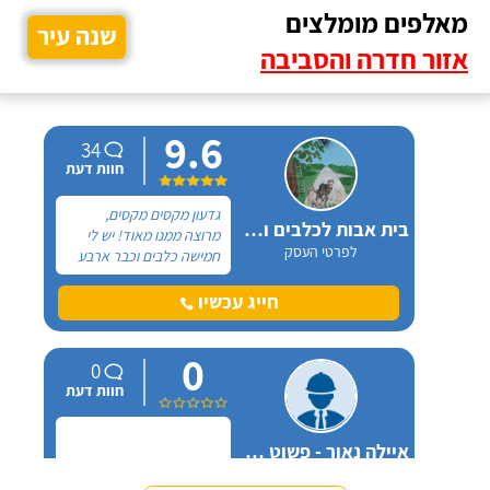
מאלפים מומלצים
שנה עיר
אזור חדרה והסביבה
9.6
34
חוות דעת
גדעון מקסים מקסים,
בית אבות לכלבים ופנסיון חתולים
מרוצה ממנו מאוד! יש לי
לפרטי העסק
חמישה כלבים וכבר ארבע
שנים, כל פעם שיש לי
נסיעה והיעדרות מהבית,
חייג עכשיו
אני שמה אצלו את הכלבים,
הם תמיד מאושרים לראות
0
אותו ומאושרים כשהם
0
חוזרים הביתה - ממליצה
חוות דעת
בחום.
איילה נאור - פשוט מאלפת בחיפה
לפרטי העסק