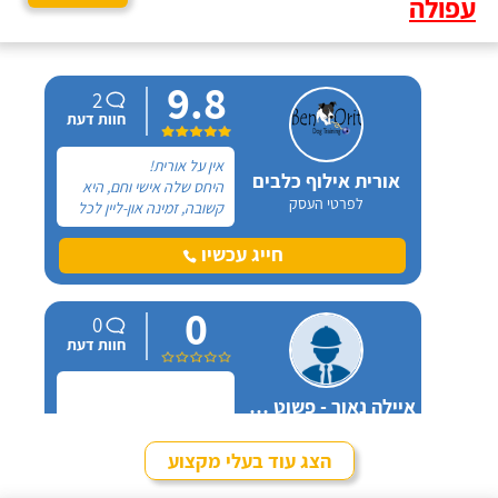
עפולה
9.8
2
חוות דעת
אין על אורית!
אורית אילוף כלבים
היחס שלה אישי וחם, היא
לפרטי העסק
קשובה, זמינה און-ליין לכל
שאלה ובאמת שמגיעות לה
רק מחמאות. אל אורית
חייג עכשיו
פניתי בעקבות החלטה
במשפחה להביא כלב
0
הביתה, היא הסבירה לנו
0
בדיוק במה זה כרוך כדי
חוות דעת
שנהיה בטוחים שאנחנו
מוכנים לעשות את הצעד
הזה.
איילה נאור - פשוט מאלפת בחיפה
לפרטי העסק
הצג עוד בעלי מקצוע
חייג עכשיו