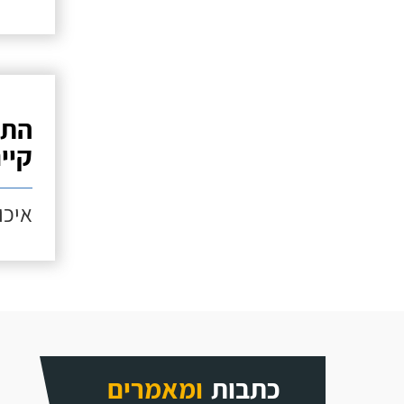
התק
קיי
איכות
כתבות
ומאמרים