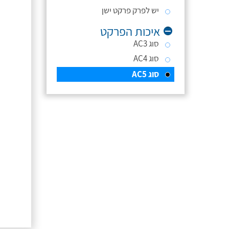
יש לפרק פרקט ישן
איכות הפרקט
סוג AC3
סוג AC4
סוג AC5