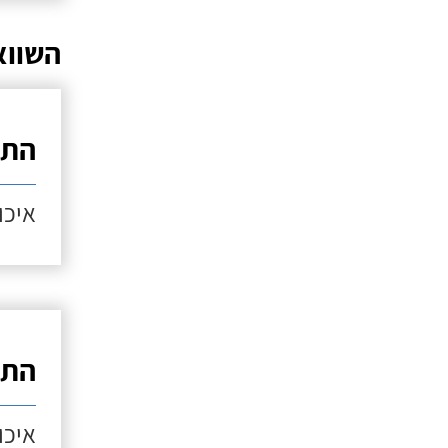
השווא
התק
איכות
התק
איכות