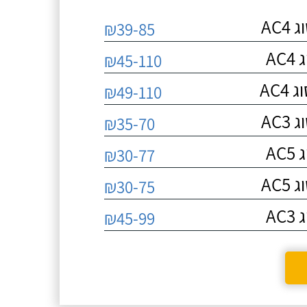
AC
₪39-85
A
₪45-110
AC
₪49-110
AC
₪35-70
A
₪30-77
AC
₪30-75
A
₪45-99