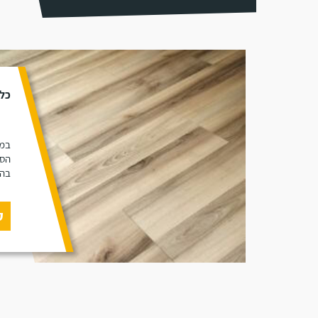
כל 
במא
הסו
בהת
ק