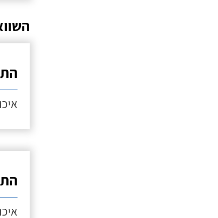
השווא
התק
איכות
התק
איכות