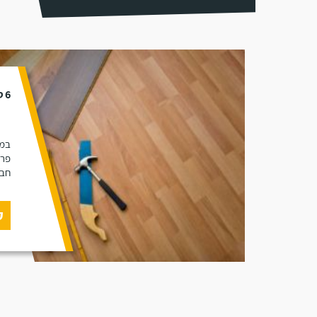
6 טיפים לבחירת מתקין פרקטים
במא
פרק
חבר
ק