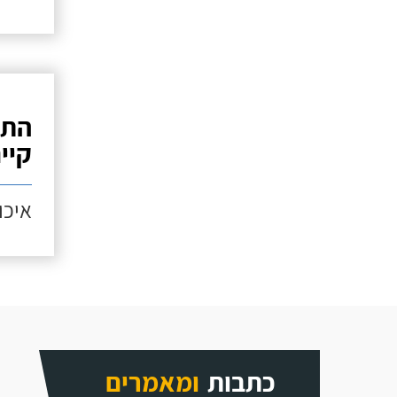
התק
קיי
איכות
כתבות
ומאמרים