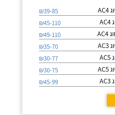
AC
₪39-85
A
₪45-110
AC
₪49-110
AC
₪35-70
A
₪30-77
AC
₪30-75
A
₪45-99