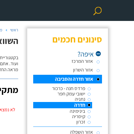
ראשי
פר
סינונים חכמים
השווא
איפה?
אזור המרכז
ועוד. אתם
אזור השרון
מראה החדר
אזור חדרה והסביבה
מתקינ
פרדס חנה - כרכור
ישובי עמק חפר
נתניה
חדרה
לא נמצאו
בינימינה
קיסריה
זכרון
אזור השפלה