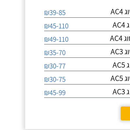
AC
₪39-85
A
₪45-110
AC
₪49-110
AC
₪35-70
A
₪30-77
AC
₪30-75
A
₪45-99