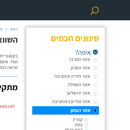
ראשי
פר
סינונים חכמים
השווא
איפה?
אזור המרכז
ועוד. אתם
אזור השרון
מראה החדר
אזור חדרה והסביבה
אזור השפלה
מתקינ
אזור ירושלים
אזור מודיעין והסביבה
לא נמצאו
אזור הצפון
קצרין
צפת
רמת הגולן