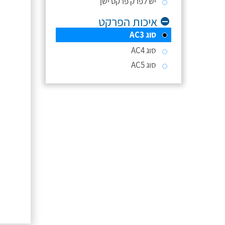
יש לפרק פרקט ישן
איכות הפרקט
סוג AC3
סוג AC4
סוג AC5