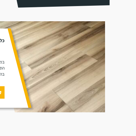
כל 
במא
הסו
בהת
ק