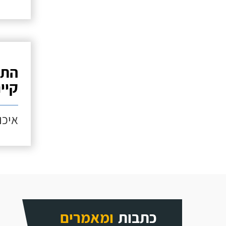
התק
קיי
איכות
כתבות
ומאמרים