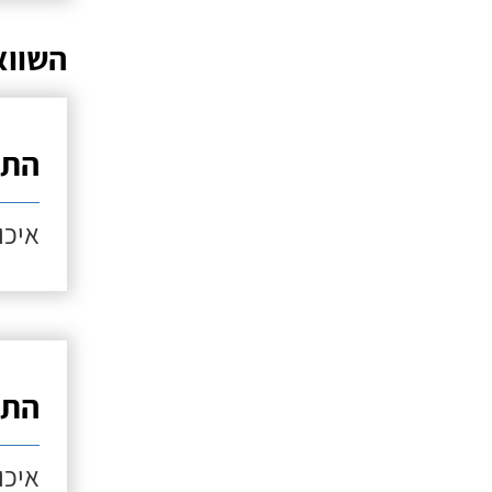
השווא
התק
איכות
התק
איכות