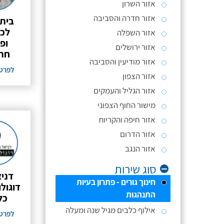
אזור השרון
אזור חדרה והסביבה
בית 
לכל
אזור השפלה
ופנ
אזור ירושלים
חתו
אזור מודיעין והסביבה
לפרט
אזור הצפון
אזור הגליל והעמקים
מישור החוף הצפוני
אזור חיפה והקריות
אזור הדרום
אזור הנגב
סוג שירות
דניא
חינוך גורים - פתרון בעיות
דוגולו
התנהגות
כל
אילוף כלבים מגיל שנה ומעלה
לפרט