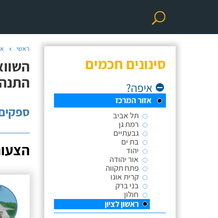
ראשי
אי
סינונים חכמים
השווא
התנהג
איפה?
אזור המרכז
ספקים: 
תל אביב
רמת גן
גבעתיים
בת ים
הצעות
יהוד
אור יהודה
פתח תקווה
קרית אונו
בני ברק
חולון
ראשון לציון