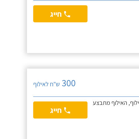
חייג
300
ש"ח לאילוף
ילוף, האילוף מתבצע
חייג