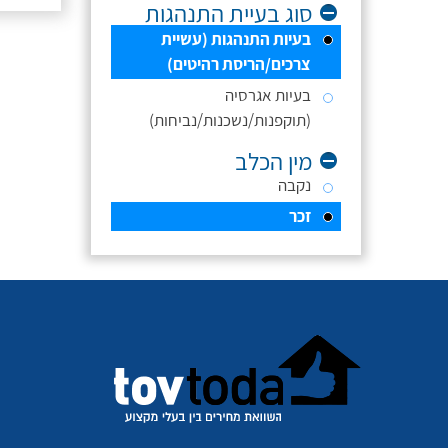
סוג בעיית התנהגות
בעיות התנהגות (עשיית
צרכים/הריסת רהיטים)
בעיות אגרסיה
(תוקפנות/נשכנות/נביחות)
מין הכלב
נקבה
זכר