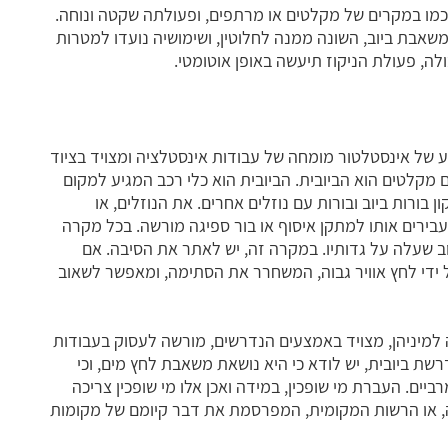
כמו במקרים של מקלטים או מרתפים, ופעולתה שקטה ונוחה.
אבת ביוב, השונה ממנה לחלוטין, ושימושיה נועדו למטרות
ה, פעולת הניקוז תיעשה באופן אוטומטי.
של אינסטלטור מומחה של עבודות אינסטלציה ומצויד בציוד
לטים הוא הביובית. הביובית הוא כלי רכב המגיע למקום
 בורות ביוב ובורות עם נוזלים אחרים. את הנוזלים, או
ירים אותו למתקן איסוף או בור ספיגה מורשה. בכל מקרה
ב שעלה על גדותיו. במקרה זה, יש לאתר את הסיבה. אם
ידי לחץ אוויר גבוה, המשחרר את הסתימה, ומאפשר לשאוב
 למיניהן, מצויד באמצעים הנדרשים, מורשה לעסוק בעבודות
שת ביובית, יש לודא כי היא נושאת משאבת לחץ מים, וכי
ים. העברת מי שופכין, במידה ואכן אלו מי שופכין צריכה
ה, או הרשות המקומית, המפרסמת את דבר קיומם של מקומות