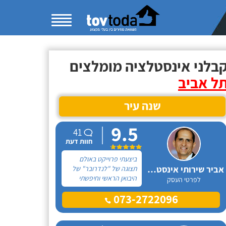
בלני אינסטלציה מומלצים
ל אביב
שנה עיר
9.5
41
חוות דעת
ביצעתי פרוייקט באולם
אביר שירותי אינסטלציה
תצוגה של "לנדרובר" של
היבואן הראשי וחיפשתי
לפרטי העסק
מישהו שיעשה לי את כל
073-2722096
עבודות האינסטלציה
שכללו: הנחת צנרת סמויה
בקיר כולל חציבה בקירות