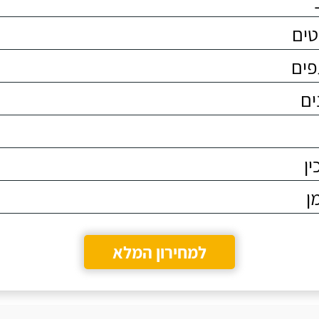
טים
פים
ים
ין
ן
למחירון המלא