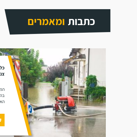
כתבות
ומאמרים
כל
צנר
המא
בהח
האי
ק