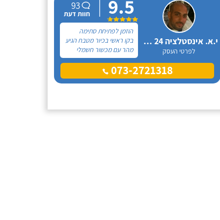
9.5
בטון, הנחת כלים סניטריים
93
(ברזים,ניאגרות,כיורים וכו'),
חוות דעת
התקנה של נקודות מים
ובניה של שירותי נכים.
הוזמן לפתיחת סתימה
י.א. אינסטלציה 24 שעות
בקו ראשי בכיור מטבח הגיע
מהר עם מכשור חשמלי
לפרטי העסק
מומלץ בחום.!!
073-2721318