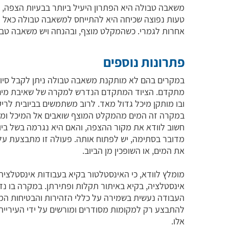
משאבה טבולה היא הפתרון היעיל ביותר בבעיות הצפה, 
טעות נפוצה שכיחה היא להתייחס למשאבה טבולה כאל מש
אחרות לגמרי. כשהמקלט מוצף, ובהנחה ויש משאבה טבול
פתרונות נוספים
במקרים בהם לא מותקנת משאבה טבולה ניתן לקבל סיוע 
מתקדם. הציוד המתקדם הנדרש למקרה של שאיבת מים מק
ובו מותקן מיכל גדול מאד. לרוב משתמשים בביובית לריקון
במקרה זה המים מהמקלט המוצף שואבים אל המיכל ומעב
חשוב לוודא את מקור ההצפה, והאם היא נגרמה בשל ביו
מדובר בסתימה, יש לפתוח אותה. פעולה זו מתבצעת על 
את המים, או השופכין מן הביוב.
מומלץ לוודא, כי האינסטלטור בקיא בעבודות אינסטלציה
אינסטלציה, בקיא באיתור תקלות ופתירתן. במקרה בו נדר
העבודה נעשית בשמירה על כללי הזהירות והבטיחות המרבי
להתבצע רק למקומות מסודרים ומורשים על ידי העיריי
אלו.