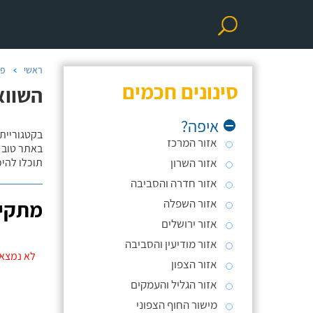
ראשי
פר
סינונים חכמים
השווא
איפה?
בקטגוריית
אזור המרכז
באתר טוב ת
אזור השרון
תוכלו להי
אזור חדרה והסביבה
אזור השפלה
מתקינ
אזור ירושלים
אזור מודיעין והסביבה
לא נמצאו
אזור הצפון
אזור הגליל והעמקים
מישור החוף הצפוני