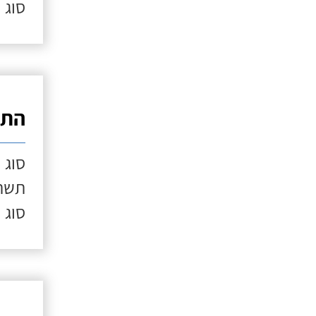
סוג 
התק
סוג 
תשתי
סוג 