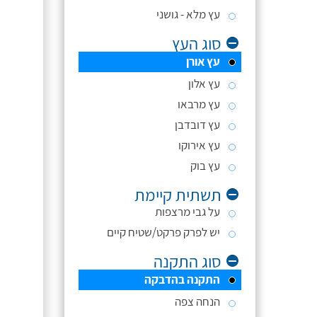
עץ מלא - גושני
סוג העץ
עץ אורן
עץ אלון
עץ מרבאו
עץ דובדבן
עץ אירוקו
עץ בוק
תשתית קיימת
על גבי מרצפות
יש לפרק פרקט/שטיח קיים
סוג התקנה
התקנה בהדבקה
הנחה צפה