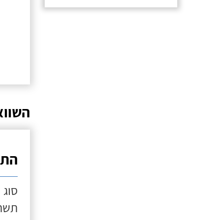
השווא
התק
סוג 
תשתי