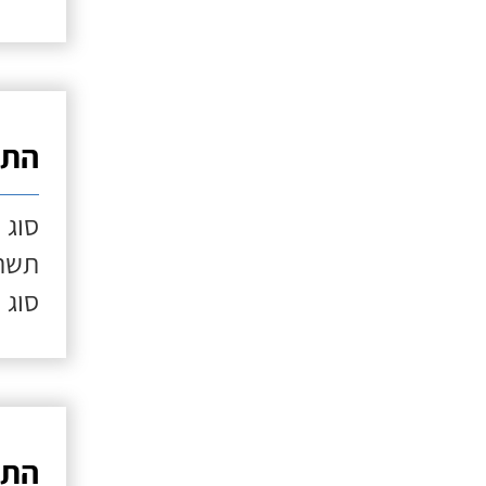
התק
סוג 
תשתי
סוג 
התק