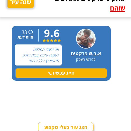
שנה עיר
שוהם
9.6
33
חוות דעת
אני ובעלי החלטנו
א.ב.ש פרקטים
לעשות שיפוץ בבית וחלק
לפרטי העסק
מהשיפוץ כלל פרקט
למינציה שיותקן מעל
הריצוף (הישן) הקיים. קנינו
חייג עכשיו
את הפרקט מחנות חיצונית
שהמליצה לנו על ארז,
שיבצע את עבודת ההתקנה.
הצג עוד בעלי מקצוע