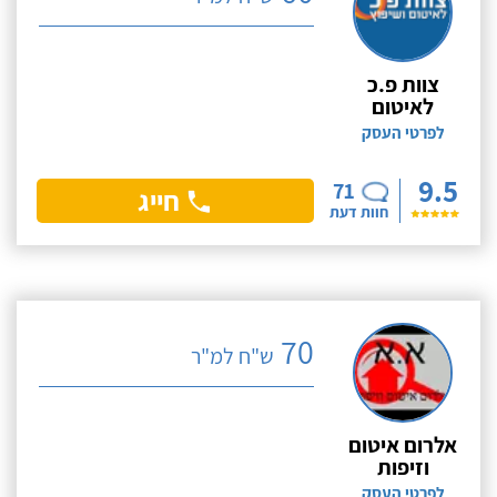
צוות פ.כ
לאיטום
לפרטי העסק
9.5
71
חייג
חוות דעת
70
ש"ח למ"ר
אלרום איטום
וזיפות
לפרטי העסק