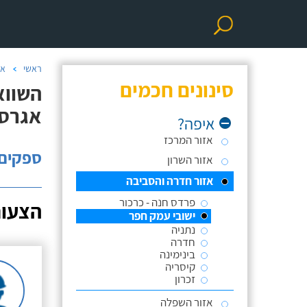
ראשי
אי
סינונים חכמים
השווא
אגרסי
איפה?
אזור המרכז
ספקים: 
אזור השרון
אזור חדרה והסביבה
פרדס חנה - כרכור
הצעות
ישובי עמק חפר
נתניה
חדרה
בינימינה
קיסריה
זכרון
אזור השפלה