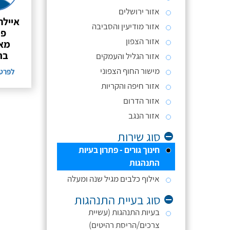
אזור ירושלים
איילה
אזור מודיעין והסביבה
פש
אזור הצפון
מא
בח
אזור הגליל והעמקים
מישור החוף הצפוני
לפרט
אזור חיפה והקריות
אזור הדרום
אזור הנגב
סוג שירות
חינוך גורים - פתרון בעיות
התנהגות
אילוף כלבים מגיל שנה ומעלה
סוג בעיית התנהגות
בעיות התנהגות (עשיית
צרכים/הריסת רהיטים)