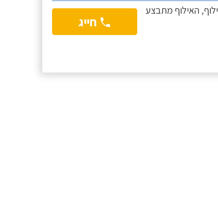
ילוף, האילוף מתבצע
חייג