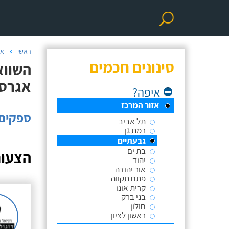
ראשי
אי
סינונים חכמים
השווא
אגרסי
איפה?
אזור המרכז
ספקים: 
תל אביב
רמת גן
גבעתיים
בת ים
הצעות
יהוד
אור יהודה
פתח תקווה
קרית אונו
בני ברק
חולון
ראשון לציון