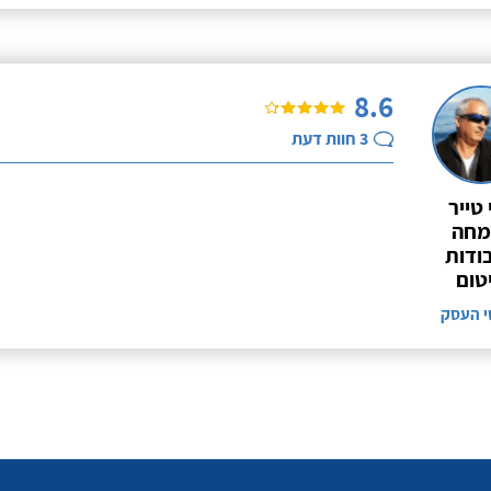
8.6
3
חוות דעת
 טייר
מחה
ודות
טום
י העסק