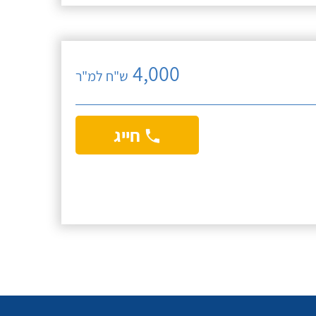
4,000
ש"ח למ"ר
חייג