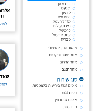
בית שאן
יקנעם
אלרום
טבעון
וז
רמת ישי
מגדל העמק
לפרט
נצרת עילית
כרמיאל
עמק יזרעאל
טבריה
מישור החוף הצפוני
אזור חיפה והקריות
אזור הדרום
אזור הנגב
שאדי 
סוג שירות
לפרט
איטום גגות ביריעות ביטומניות
זיפות גגות
איטום גג מרוצף
סיוד גגות