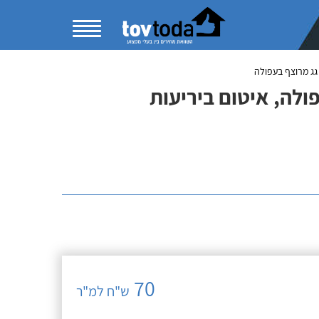
 גגות (עד 100 מ"ר) בעפולה, איטום ביריעות
70
ש"ח למ"ר