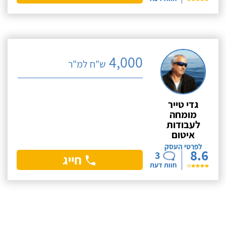
4,000
ש"ח למ"ר
גדי טייר
מומחה
לעבודות
איטום
לפרטי העסק
8.6
3
חייג
חוות דעת