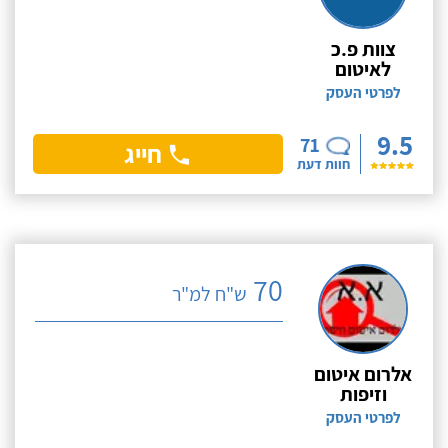
צוות פ.כ
לאיטום
לפרטי העסק
9.5
71
חייג
חוות דעת
70
ש"ח למ"ר
אלרום איטום
וזיפות
לפרטי העסק