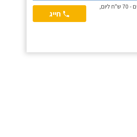
חדר פרטי, 3 טיולים ביום, 80 ש"ח ליום. מעל 10 ימים - 70 ש"ח ליום,
חייג