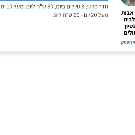
אבות
מעל 20 יום - 60 ש"ח ליום
בים
סיון
לים
י העסק