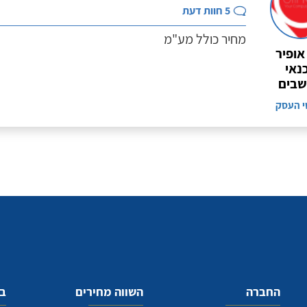
5
חוות דעת
מחיר כולל מע"מ
אופיר
נאי
בים
י העסק
החברה
השווה מחירים
בע