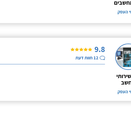
חשבים
י העסק
9.8
12
חוות דעת
שירותי
שב
י העסק