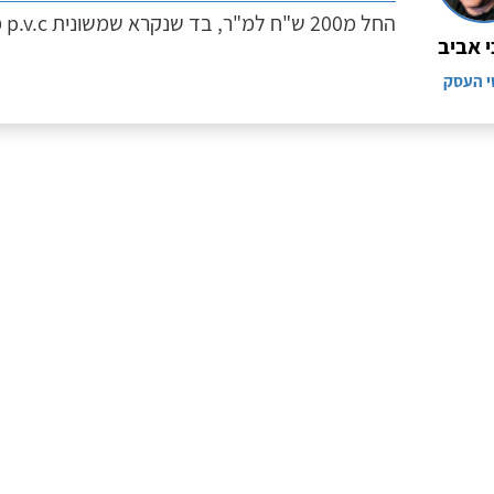
החל מ200 ש"ח למ"ר, בד שנקרא שמשונית p.v.c מקיבוץ האוגן
י אביב
י העסק